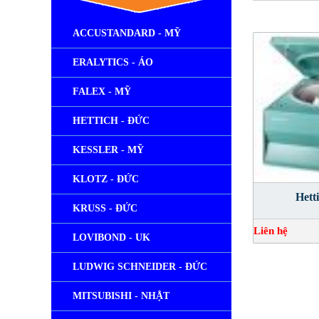
ACCUSTANDARD - MỸ
ERALYTICS - ÁO
FALEX - MỸ
HETTICH - ĐỨC
KESSLER - MỸ
KLOTZ - ĐỨC
Hett
KRUSS - ĐỨC
Liên hệ
LOVIBOND - UK
LUDWIG SCHNEIDER - ĐỨC
MITSUBISHI - NHẬT