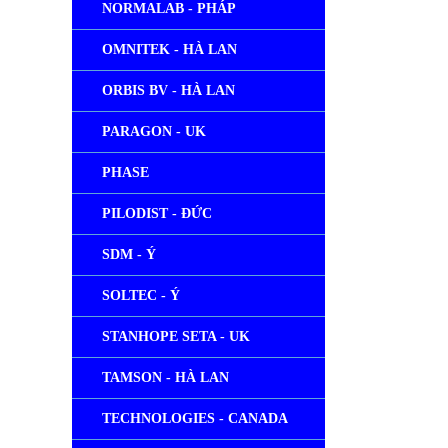
NORMALAB - PHÁP
OMNITEK - HÀ LAN
ORBIS BV - HÀ LAN
PARAGON - UK
PHASE
PILODIST - ĐỨC
SDM - Ý
SOLTEC - Ý
STANHOPE SETA - UK
TAMSON - HÀ LAN
TECHNOLOGIES - CANADA