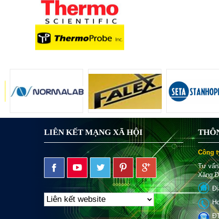
LIÊN KẾT MẠNG XÃ HỘI
THÔN
Công t
Tư vấn
Xăng D
Đị
Ho
ĐT