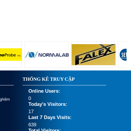
THỐNG KÊ TRUY CẬP
Online Users:
0
Nghiệm
Today's Visitors:
17
Last 7 Days Visits:
639
Total Visitors: