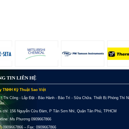
G TIN LIÊN HỆ
y TNHH Kỹ Thuật Sao Việt
 - Thi Công - Lắp Đặt - Bảo Hành - Bảo Trì - Sữa Chữa. Thiết Bị Phòng Thí 
ầu.
a chỉ: 156 Nguyễn Cửu Đàm, P Tân Sơn Nhì, Quận Tân Phú, TPHCM
tline: Ms Phương 0909667866
: 0909667866 – Fax: 0909667866