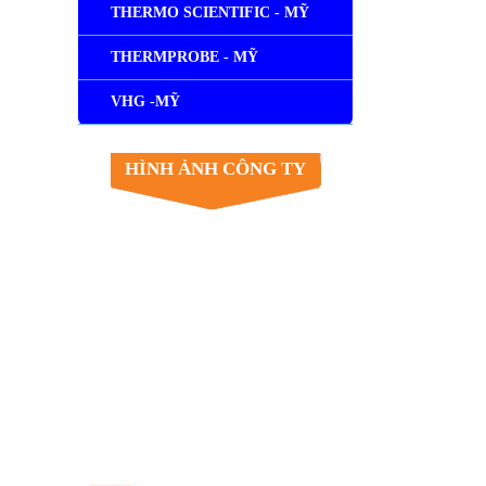
THERMO SCIENTIFIC - MỸ
THERMPROBE - MỸ
VHG -MỸ
HÌNH ẢNH CÔNG TY