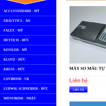
ACCUSTANDARD - MỸ
ERALYTICS - ÁO
FALEX - MỸ
HETTICH - ĐỨC
KESSLER - MỸ
KLOTZ - ĐỨC
MÁY SO MÀU TỰ 
KRUSS - ĐỨC
Liên hệ
LOVIBOND - UK
LUDWIG SCHNEIDER - ĐỨC
Liên hệ
MITSUBISHI - NHẬT