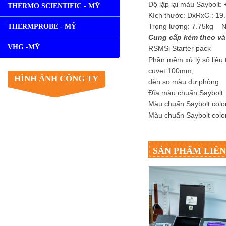
Độ lặp lại màu Saybolt: 
THERMO SCIENTIFIC - MỸ
Kích thước: DxRxC : 19
Trọng lượng: 7.75kg N
THERMPROBE - MỸ
Cung cấp kèm theo và
VHG -MỸ
RSMSi Starter pack
Phần mềm xử lý số liệu t
cuvet 100mm,
HÌNH ẢNH CÔNG TY
đèn so màu dự phòng
Đĩa màu chuẩn Saybolt
Màu chuẩn Saybolt colo
Màu chuẩn Saybolt colo
SẢN PHẨM LIÊ