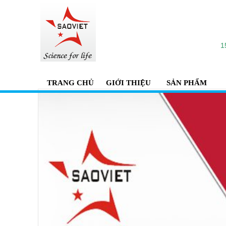
1
TRANG CHỦ
GIỚI THIỆU
SẢN PHẨM