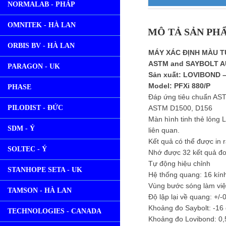
NORMALAB - PHÁP
OMNITEK - HÀ LAN
MÔ TẢ SẢN PH
ORBIS BV - HÀ LAN
MÁY XÁC ĐỊNH MÀU 
ASTM and SAYBOLT A
PARAGON - UK
Sản xuất: LOVIBOND 
Model: PFXi 880/P
PHASE
Đáp ứng tiêu chuẩn AS
PILODIST - ĐỨC
ASTM D1500, D156
Màn hình tinh thẻ lỏng 
SDM - Ý
liên quan.
Kết quả có thể được in 
SOLTEC - Ý
Nhớ được 32 kết quả đ
Tự động hiệu chỉnh
STANHOPE SETA - UK
Hệ thống quang: 16 kính
Vùng bước sóng làm vi
TAMSON - HÀ LAN
Độ lập lại về quang: +/
Khoảng đo Saybolt: -16
TECHNOLOGIES - CANADA
Khoảng đo Lovibond: 0,