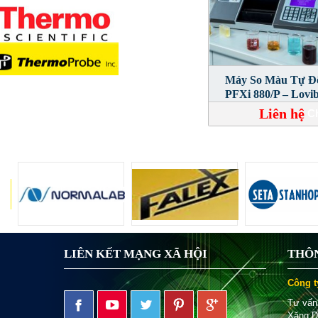
Máy So Màu Tự Đ
PFXi 880/P – Lovi
Liên hệ
Ch
LIÊN KẾT MẠNG XÃ HỘI
THÔN
Công t
Tư vấn
Xăng D