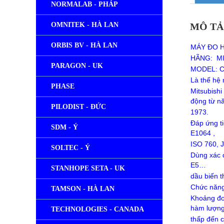
NORMALAB - PHÁP
MÔ TẢ
OMNITEK - HÀ LAN
ORBIS BV - HÀ LAN
MÁY ĐO 
HÃNG: MI
PARAGON - UK
MODEL: C
Là thế hệ 
PHASE
Mitsubishi
động từ 
PILODIST - ĐỨC
1973.
Đáp ứng 
SDM - Ý
E1064 ,
ISO 760, 
SOLTEC - Ý
Dùng xác 
E5…
STANHOPE SETA - UK
dầu biến 
Chức năng 
TAMSON - HÀ LAN
Khoảng đo
hàm lượn
TECHNOLOGIES - CANADA
thấp đến c