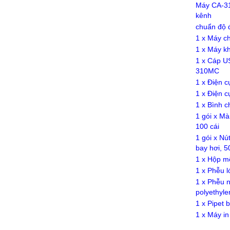
Máy CA-31
kênh
chuẩn độ 
1 x Máy c
1 x Máy k
1 x Cáp U
310MC
1 x Điện 
1 x Điện cự
1 x Bình 
1 gói x Mà
100 cái
1 gói x Nú
bay hơi, 5
1 x Hộp m
1 x Phễu l
1 x Phễu 
polyethyle
1 x Pipet 
1 x Máy i