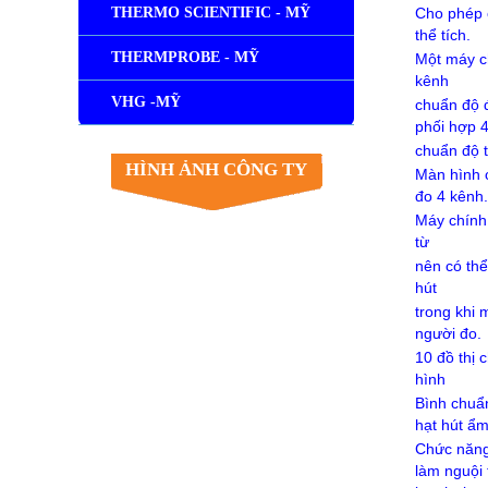
Cho phép 
THERMO SCIENTIFIC - MỸ
thể tích.
THERMPROBE - MỸ
Một máy c
kênh
VHG -MỸ
chuẩn độ đ
phối hợp 
chuẩn độ t
HÌNH ẢNH CÔNG TY
Màn hình c
đo 4 kênh.
Máy chính 
từ
nên có thể
hút
trong khi 
người đo.
10 đồ thị 
hình
Bình chuẩn
hạt hút ẩ
Chức năng 
làm nguội