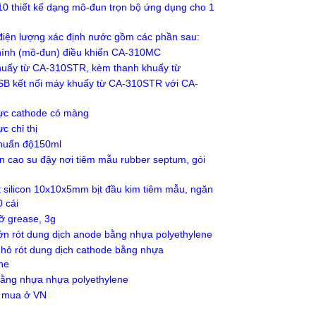
0 thiết kế dạng mô-đun trọn bộ ứng dụng cho 1
điện lượng xác định nước gồm các phần sau:
hính (mô-đun) điều khiển CA-310MC
huấy từ CA-310STR, kèm thanh khuấy từ
SB kết nối máy khuấy từ CA-310STR với CA-
cực cathode có màng
c chỉ thị
chuẩn độ150ml
n cao su đậy nơi tiêm mẫu rubber septum, gói
t silicon 10x10x5mm bịt đầu kim tiêm mẫu, ngăn
0 cái
ỡ grease, 3g
ớn rót dung dịch anode bằng nhựa polyethylene
nhỏ rót dung dịch cathode bằng nhựa
ne
bằng nhựa nhựa polyethylene
n mua ở VN