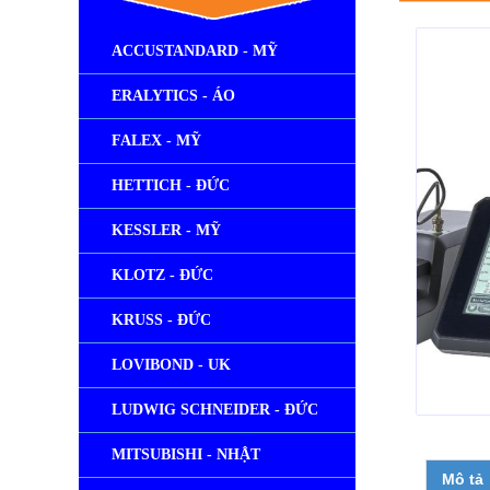
ACCUSTANDARD - MỸ
ERALYTICS - ÁO
FALEX - MỸ
HETTICH - ĐỨC
KESSLER - MỸ
KLOTZ - ĐỨC
KRUSS - ĐỨC
LOVIBOND - UK
LUDWIG SCHNEIDER - ĐỨC
MITSUBISHI - NHẬT
Mô tả