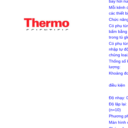
bay hơi n
Mỗi kênh đ
các thiết 
Chức năng 
Có phụ tù
bấm bằng 
trong tủ g
Có phụ tù
nhập tự độ
chủng loại
Thống số k
lượng:
Khoảng đo
giới
điều kiện
môi 
Độ nhạy: 
Độ lặp lạ
(n=10)
Phương ph
Màn hình 