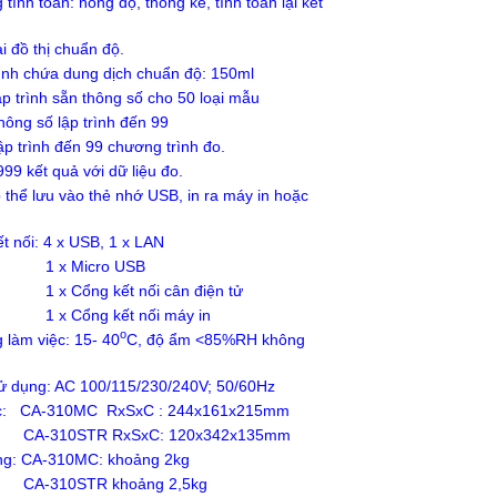
tính toán: nồng độ, thống kê, tính toán lại kết
ại đồ thị chuẩn độ.
ình chứa dung dịch chuẩn độ: 150ml
p trình sẵn thông số cho 50 loại mẫu
ố lập trình đến 99
h đến 99 chương trình đo.
99 kết quả với dữ liệu đo.
 thể lưu vào thẻ nhớ USB, in ra máy in hoặc
t nối: 4 x USB, 1 x LAN
Micro USB
ng kết nối cân điện tử
ổng kết nối máy in
o
 làm việc: 15- 40
C, độ ẩm <85%RH không
sử dụng: AC 100/115/230/240V; 50/60Hz
ớc: CA-310MC RxSxC : 244x161x215mm
STR RxSxC: 120x342x135mm
ng: CA-310MC: khoảng 2kg
0STR khoảng 2,5kg