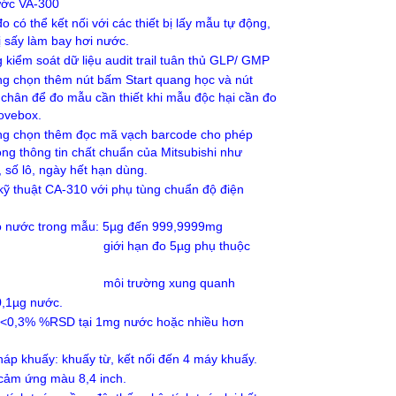
ước VA-300
o có thể kết nối với các thiết bị lấy mẫu tự động,
bị sấy làm bay hơi nước.
kiểm soát dữ liệu audit trail tuân thủ GLP/ GMP
ng chọn thêm nút bấm Start quang học và nút
chân để đo mẫu cần thiết khi mẫu độc hại cần đo
lovebox.
ng chọn thêm đọc mã vạch barcode cho phép
ng thông tin chất chuẩn của Mitsubishi như
, số lô, ngày hết hạn dùng.
ỹ thuật CA-310 với phụ tùng chuẩn độ điện
 nước trong mẫu: 5µg đến 999,9999mg
 hạn đo 5µg phụ thuộc
trường xung quanh
0,1µg nước.
i: <0,3% %RSD tại 1mg nước hoặc nhiều hơn
áp khuấy: khuấy từ, kết nối đến 4 máy khuấy.
cảm ứng màu 8,4 inch.