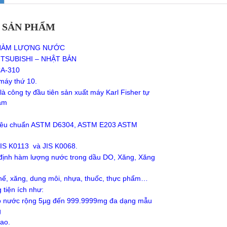
 SẢN PHẨM
HÀM LƯỢNG NƯỚC
TSUBISHI – NHẬT BẢN
A-310
máy thứ 10.
 là công ty đầu tiên sản xuất máy Karl Fisher tự
năm
tiêu chuẩn ASTM D6304, ASTM E203 ASTM
JIS K0113 và JIS K0068.
định hàm lượng nước trong dầu DO, Xăng, Xăng
thế, xăng, dung môi, nhựa, thuốc, thực phẩm…
tiện ích như:
 nước rộng 5µg đến 999.9999mg đa dạng mẫu
g
ao.