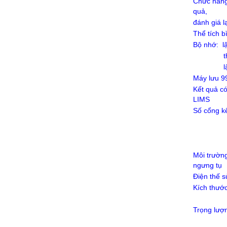
Chức năng 
quả,
đánh giá l
Thể tích b
Bộ nhớ: lậ
thông s
lập trìn
Máy lưu 99
Kết quả có
LIMS
Số cổng kế
1 x 
1 x Cổ
1 x C
Môi trường
ngưng tụ
Điện thế 
Kích thư
CA-310
Trọng lượ
CA-31