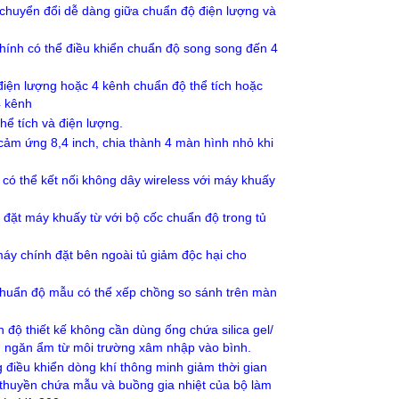
chuyển đổi dễ dàng giữa chuẩn độ điện lượng và
hính có thể điều khiển chuẩn độ song song đến 4
iện lượng hoặc 4 kênh chuẩn độ thể tích hoặc
4 kênh
hể tích và điện lượng.
ảm ứng 8,4 inch, chia thành 4 màn hình nhỏ khi
có thể kết nối không dây wireless với máy khuấy
 đặt máy khuấy từ với bộ cốc chuẩn độ trong tủ
máy chính đặt bên ngoài tủ giảm độc hại cho
chuẩn độ mẫu có thể xếp chồng so sánh trên màn
 độ thiết kế không cần dùng ống chứa silica gel/
m ngăn ẩm từ môi trường xâm nhập vào bình.
điều khiển dòng khí thông minh giảm thời gian
 thuyền chứa mẫu và buồng gia nhiệt của bộ làm